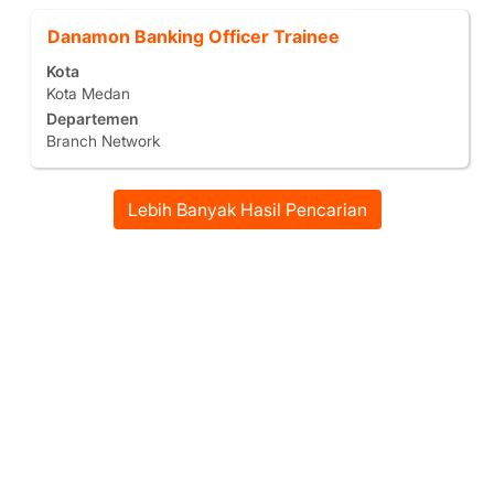
lengkap
Jabatan
Pilih
Danamon Banking Officer Trainee
informasi
dengan
pekerjaan
Kota
bilah
tersebut.
Kota Medan
spasi
Departemen
untuk
Branch Network
melihat
konten
lengkap
Lebih Banyak Hasil Pencarian
informasi
pekerjaan
tersebut.