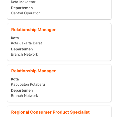
Kota Makassar
spasi
1
Departemen
untuk
hingga
Central Operation
melihat
10
konten
dari
lengkap
14
Jabatan
Pilih
Relationship Manager
informasi
Pekerjaan
dengan
pekerjaan
Gunakan
Kota
bilah
tersebut.
tombol
Kota Jakarta Barat
spasi
Tab
Departemen
untuk
untuk
Branch Network
melihat
menavigasi
konten
Daftar
lengkap
Pekerjaan.
Jabatan
Pilih
Relationship Manager
informasi
Pilih
dengan
pekerjaan
untuk
Kota
bilah
tersebut.
melihat
Kabupaten Kotabaru
spasi
detail
Departemen
untuk
pekerjaan
Branch Network
melihat
keseluruhan.
konten
lengkap
Jabatan
Pilih
Regional Consumer Product Specialist
informasi
dengan