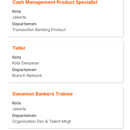
Jabatan
Pilih
Cash Management Product Specialist
informasi
dengan
pekerjaan
Kota
bilah
tersebut.
Jakarta
spasi
Departemen
untuk
Transaction Banking Product
melihat
konten
lengkap
Jabatan
Pilih
Teller
informasi
dengan
pekerjaan
Kota
bilah
tersebut.
Kota Denpasar
spasi
Departemen
untuk
Branch Network
melihat
konten
lengkap
Jabatan
Pilih
Danamon Bankers Trainee
informasi
dengan
pekerjaan
Kota
bilah
tersebut.
Jakarta
spasi
Departemen
untuk
Organization Dev & Talent Mngt
melihat
konten