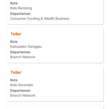
pekerjaan
Kota
bilah
tersebut.
Kota Bandung
spasi
Departemen
untuk
Consumer Funding & Wealth Business
melihat
konten
lengkap
Jabatan
Pilih
Teller
informasi
dengan
pekerjaan
Kota
bilah
tersebut.
Kabupaten Sanggau
spasi
Departemen
untuk
Branch Network
melihat
konten
lengkap
Jabatan
Pilih
Teller
informasi
dengan
pekerjaan
Kota
bilah
tersebut.
Kota Gorontalo
spasi
Departemen
untuk
Branch Network
melihat
konten
lengkap