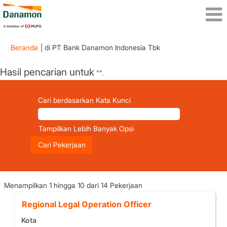
(halaman
Beranda
|
di PT Bank Danamon Indonesia Tbk
saat
ini)
Hasil pencarian untuk
"".
Cari berdasarkan Kata Kunci
Tampilkan Lebih Banyak Opsi
Hasil
Menampilkan 1 hingga 10 dari 14 Pekerjaan
pencarian
Jabatan
Pilih
Regional Legal Operation Officer
untuk
dengan
"".
Kota
bilah
Menampilkan