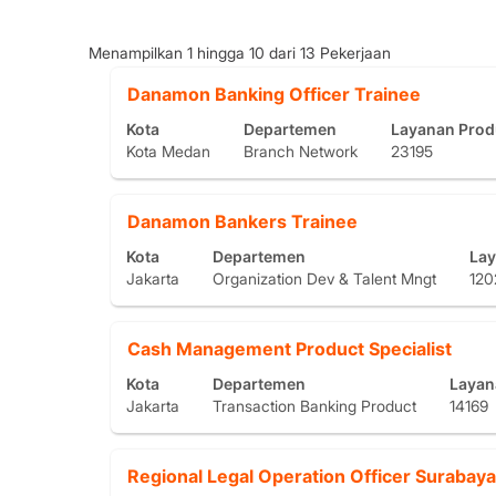
Hasil
Menampilkan 1 hingga 10 dari 13 Pekerjaan
pencarian
Jabatan
Pilih
Danamon Banking Officer Trainee
untuk
dengan
"Danamon
Kota
Departemen
Layanan Pro
bilah
Banking
Kota Medan
Branch Network
23195
spasi
Officer".
untuk
Menampilkan
melihat
1
Jabatan
Pilih
Danamon Bankers Trainee
konten
hingga
dengan
lengkap
10
Kota
Departemen
Lay
bilah
informasi
dari
Jakarta
Organization Dev & Talent Mngt
120
spasi
pekerjaan
13
untuk
tersebut.
Pekerjaan
melihat
Gunakan
Jabatan
Pilih
Cash Management Product Specialist
konten
tombol
dengan
lengkap
Tab
Kota
Departemen
Layan
bilah
informasi
Jakarta
Transaction Banking Product
untuk
14169
spasi
pekerjaan
menavigasi
untuk
tersebut.
Daftar
melihat
Pekerjaan.
Jabatan
Pilih
Regional Legal Operation Officer Surabaya
konten
Pilih