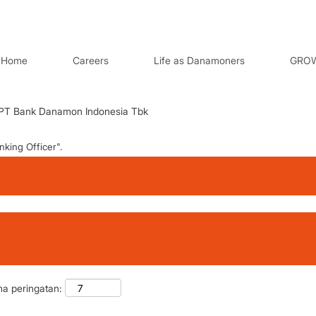
Home
Careers
Life as Danamoners
GROW
(halaman
 PT Bank Danamon Indonesia Tbk
saat
ini)
ing Officer".
ma peringatan: