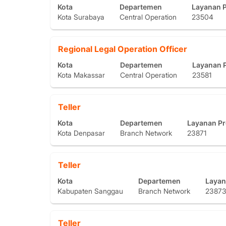
dengan
lengkap
Kota
Departemen
Layanan 
untuk
bilah
informasi
Kota Surabaya
Central Operation
23504
melihat
spasi
pekerjaan
detail
untuk
tersebut.
pekerjaan
melihat
Jabatan
Pilih
Regional Legal Operation Officer
keseluruhan.
konten
dengan
lengkap
Kota
Departemen
Layanan 
bilah
informasi
Kota Makassar
Central Operation
23581
spasi
pekerjaan
untuk
tersebut.
melihat
Jabatan
Pilih
Teller
konten
dengan
lengkap
Kota
Departemen
Layanan P
bilah
informasi
Kota Denpasar
Branch Network
23871
spasi
pekerjaan
untuk
tersebut.
melihat
Jabatan
Pilih
Teller
konten
dengan
lengkap
Kota
Departemen
Layan
bilah
informasi
Kabupaten Sanggau
Branch Network
2387
spasi
pekerjaan
untuk
tersebut.
melihat
Jabatan
Pilih
Teller
konten