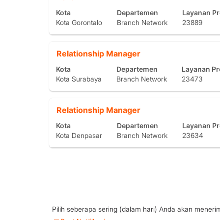
dengan
lengkap
Kota
Departemen
Layanan P
bilah
informasi
Kota Gorontalo
Branch Network
23889
spasi
pekerjaan
untuk
tersebut.
melihat
Jabatan
Pilih
Relationship Manager
konten
dengan
lengkap
Kota
Departemen
Layanan P
bilah
informasi
Kota Surabaya
Branch Network
23473
spasi
pekerjaan
untuk
tersebut.
melihat
Jabatan
Pilih
Relationship Manager
konten
dengan
lengkap
Kota
Departemen
Layanan P
bilah
informasi
Kota Denpasar
Branch Network
23634
spasi
pekerjaan
untuk
tersebut.
melihat
konten
lengkap
informasi
pekerjaan
tersebut.
Pilih seberapa sering (dalam hari) Anda akan meneri