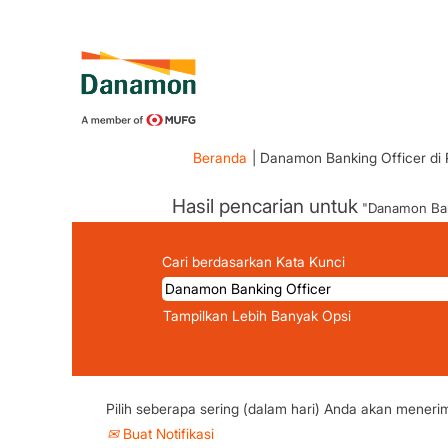
Beranda
|
Danamon Banking Officer di
Hasil pencarian untuk
"Danamon Bank
Cari berdasarkan Kata Kunci
Tampilkan Lebih Banyak Opsi
Pilih seberapa sering (dalam hari) Anda akan meneri
Buat Notifikasi